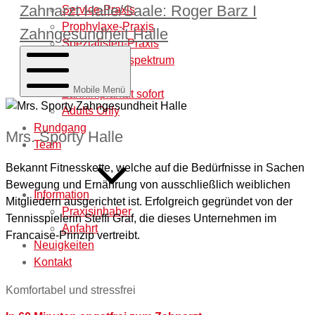
Zahnarzt Halle/Saale: Roger Barz I
Service-Praxis
Prophylaxe-Praxis
Zahngesundheit Halle
Spezialisten-Praxis
Behandlungsspektrum
Laborleistung
Mobile Menü
Zahnimplantat sofort
Adults Only
Rundgang
Mrs. Sporty Halle
Team
Bekannt Fitnesskette, welche auf die Bedürfnisse in Sachen
Bewegung und Ernährung von ausschließlich weiblichen
Information
Mitgliedern ausgerichtet ist. Erfolgreich gegründet von der
Praxisinhaber
Tennisspielerin Steffi Graf, die dieses Unternehmen im
Anfahrt
Francaise-Prinzip vertreibt.
Neuigkeiten
Kontakt
Komfortabel und stressfrei