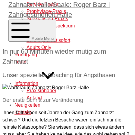
Zahnarzt Halle/Saale: Roger Barz I
Service-Praxis
Prophylaxe-Praxis
Zahngesundheit Halle
Spezialisten-Praxis
Behandlungsspektrum
Laborleistung
Mobile Menü
Zahnimplantat sofort
Adults Only
In nur 60 Minuten wieder mutig zum
Rundgang
Zahnarzt
Team
Unser spezielles Coaching für Angsthasen
Information
Praxisinhaber
Anfahrt
Der erste Schritt zur Veränderung
Neuigkeiten
Kontakt
Ihnen fällt schon seit Jahren der Gang zum Zahnarzt
schwer? Und die letzten Besuche waren einfach nur die
reinste Katastrophe? Sie wissen, dass sich etwas ändern
muss, aber Sie haben keine Idee, wie das wohl gehen soll?