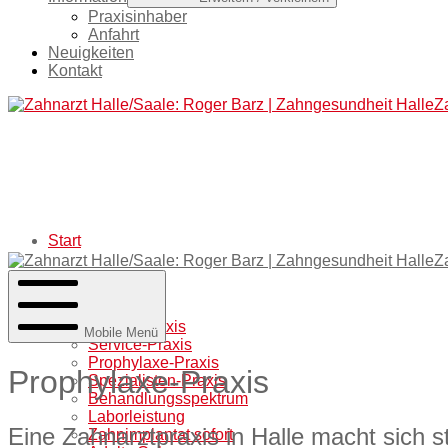
Praxisinhaber
Anfahrt
Neuigkeiten
Kontakt
Z
Start
Z
Praxis
Termin-Praxis
Mobile Menü
Service-Praxis
Prophylaxe-Praxis
Prophylaxe-Praxis
Spezialisten-Praxis
Behandlungsspektrum
Laborleistung
Eine Zahnarztpraxis in Halle macht sich s
Zahnimplantat sofort