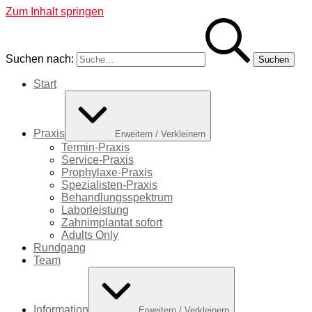
Zum Inhalt springen
Suchen nach:
Start
Praxis
Erweitern / Verkleinern
Termin-Praxis
Service-Praxis
Prophylaxe-Praxis
Spezialisten-Praxis
Behandlungsspektrum
Laborleistung
Zahnimplantat sofort
Adults Only
Rundgang
Team
Information
Erweitern / Verkleinern