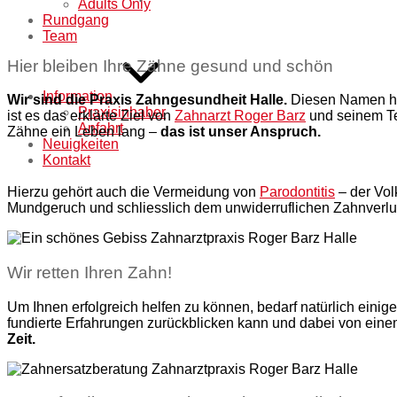
Adults Only
Rundgang
Team
Hier bleiben Ihre Zähne gesund und schön
Information
Wir sind die Praxis Zahngesundheit Halle.
Diesen Namen hab
Praxisinhaber
ist es das erklärte Ziel von
Zahnarzt Roger Barz
und seinem Te
Anfahrt
Zähne ein Leben lang –
das ist unser Anspruch.
Neuigkeiten
Kontakt
Hierzu gehört auch die Vermeidung von
Parodontitis
– der Vol
Mundgeruch und schliesslich dem unwiderruflichen Zahnverlus
Wir retten Ihren Zahn!
Um Ihnen erfolgreich helfen zu können, bedarf natürlich einig
fundierte Erfahrungen zurückblicken kann und dabei von ein
Zeit.