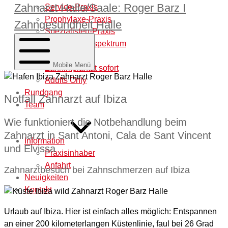
Zahnarzt Halle/Saale: Roger Barz I
Service-Praxis
Prophylaxe-Praxis
Zahngesundheit Halle
Spezialisten-Praxis
Behandlungsspektrum
Laborleistung
Mobile Menü
Zahnimplantat sofort
Adults Only
Rundgang
Notfall Zahnarzt auf Ibiza
Team
Wie funktioniert die Notbehandlung beim
Zahnarzt in Sant Antoni, Cala de Sant Vincent
Information
und Elvissa
Praxisinhaber
Anfahrt
Zahnarztbesuch bei Zahnschmerzen auf Ibiza
Neuigkeiten
Kontakt
Urlaub auf Ibiza. Hier ist einfach alles möglich: Entspannen
an einer 200 kilometerlangen Küstenlinie, faul bei 26 Grad