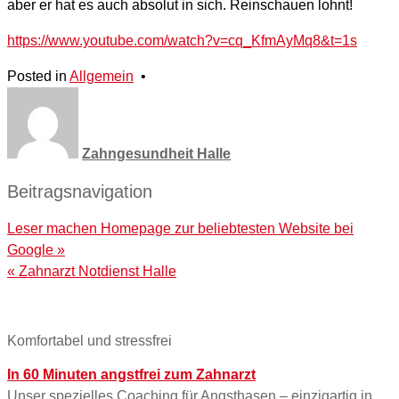
aber er hat es auch absolut in sich. Reinschauen lohnt!
https://www.youtube.com/watch?v=cq_KfmAyMq8&t=1s
Posted in
Allgemein
•
Zahngesundheit Halle
Beitragsnavigation
Leser machen Homepage zur beliebtesten Website bei
Google »
« Zahnarzt Notdienst Halle
Komfortabel und stressfrei
In 60 Minuten angstfrei zum Zahnarzt
Unser spezielles Coaching für Angsthasen – einzigartig in