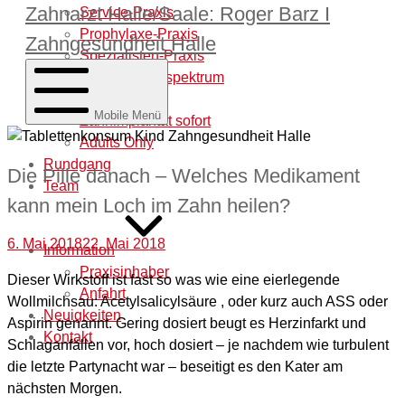
Zahnarzt Halle/Saale: Roger Barz I
Service-Praxis
Prophylaxe-Praxis
Zahngesundheit Halle
Spezialisten-Praxis
Behandlungsspektrum
Laborleistung
Mobile Menü
Zahnimplantat sofort
Adults Only
Rundgang
Die Pille danach – Welches Medikament
Team
kann mein Loch im Zahn heilen?
6. Mai 2018
22. Mai 2018
Information
Praxisinhaber
Dieser Wirkstoff ist fast so was wie eine eierlegende
Anfahrt
Wollmilchsau: Acetylsalicylsäure , oder kurz auch ASS oder
Neuigkeiten
Aspirin genannt. Gering dosiert beugt es Herzinfarkt und
Kontakt
Schlaganfällen vor, hoch dosiert – je nachdem wie turbulent
die letzte Partynacht war – beseitigt es den Kater am
nächsten Morgen.