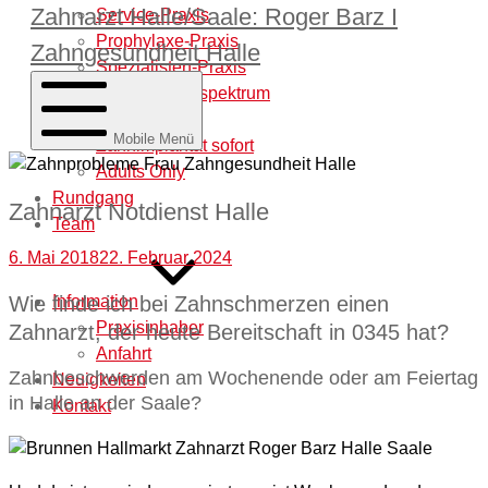
Zahnarzt Halle/Saale: Roger Barz I
Service-Praxis
Prophylaxe-Praxis
Zahngesundheit Halle
Spezialisten-Praxis
Behandlungsspektrum
Laborleistung
Mobile Menü
Zahnimplantat sofort
Adults Only
Rundgang
Zahnarzt Notdienst Halle
Team
6. Mai 2018
22. Februar 2024
Information
Wie finde ich bei Zahnschmerzen einen
Praxisinhaber
Zahnarzt, der heute Bereitschaft in 0345 hat?
Anfahrt
Zahnbeschwerden am Wochenende oder am Feiertag
Neuigkeiten
in Halle an der Saale?
Kontakt