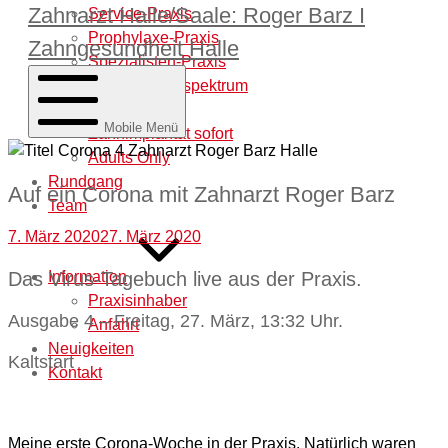
Zahnarzt Halle/Saale: Roger Barz I
Service-Praxis
Prophylaxe-Praxis
Zahngesundheit Halle
Spezialisten-Praxis
Behandlungsspektrum
Laborleistung
Mobile Menü
Zahnimplantat sofort
Adults Only
Rundgang
Auf ein Corona mit Zahnarzt Roger Barz
Team
7. März 2020
27. März 2020
Information
Das Virus-Tagebuch live aus der Praxis.
Praxisinhaber
Ausgabe 4 – Freitag, 27. März, 13:32 Uhr.
Anfahrt
Neuigkeiten
Kaltstart
Kontakt
Meine erste Corona-Woche in der Praxis. Natürlich waren