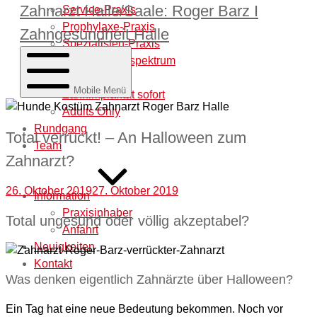
Zahnarzt Halle/Saale: Roger Barz I
Service-Praxis
Prophylaxe-Praxis
Zahngesundheit Halle
Spezialisten-Praxis
Behandlungsspektrum
Laborleistung
Mobile Menü
Zahnimplantat sofort
Adults Only
Rundgang
Total verrückt! – An Halloween zum
Team
Zahnarzt?
26. Oktober 2019
27. Oktober 2019
Information
Praxisinhaber
Total ungesund oder völlig akzeptabel?
Anfahrt
Neuigkeiten
Kontakt
Was denken eigentlich Zahnärzte über Halloween?
Ein Tag hat eine neue Bedeutung bekommen. Noch vor