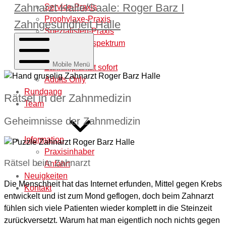
Zahnarzt Halle/Saale: Roger Barz I
Service-Praxis
Prophylaxe-Praxis
Zahngesundheit Halle
Spezialisten-Praxis
Behandlungsspektrum
Laborleistung
Mobile Menü
Zahnimplantat sofort
Adults Only
Rundgang
Rätsel in der Zahnmedizin
Team
Geheimnisse der Zahnmedizin
Information
Praxisinhaber
Rätsel beim Zahnarzt
Anfahrt
Neuigkeiten
Die Menschheit hat das Internet erfunden, Mittel gegen Krebs
Kontakt
entwickelt und ist zum Mond geflogen, doch beim Zahnarzt
fühlen sich viele Patienten wieder komplett in die Steinzeit
zurückversetzt. Warum hat man eigentlich noch nichts gegen